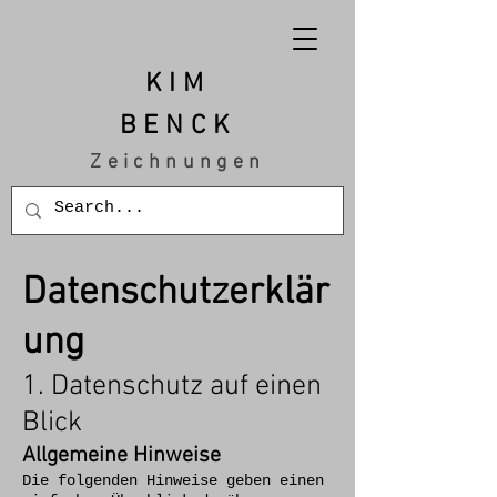
KIM
BENCK
Zeichnungen
Datenschutzerklär
ung
1. Datenschutz auf einen
Blick
Allgemeine Hinweise
Die folgenden Hinweise geben einen