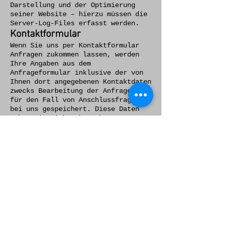
Darstellung und der Optimierung
seiner Website – hierzu müssen die
Server-Log-Files erfasst werden.
Kontaktformular
Wenn Sie uns per Kontaktformular
Anfragen zukommen lassen, werden
Ihre Angaben aus dem
Anfrageformular inklusive der von
Ihnen dort angegebenen Kontaktdaten
zwecks Bearbeitung der Anfrage und
für den Fall von Anschlussfragen
bei uns gespeichert. Diese Daten
geben wir nicht ohne Ihre
Einwilligung weiter.
Die Verarbeitung der in das
Kontaktformular eingegebenen Daten
erfolgt somit ausschließlich auf
Grundlage Ihrer Einwilligung (Art.
6 Abs. 1 lit. a DSGVO). Sie können
diese Einwilligung jederzeit
widerrufen. Dazu reicht eine
formlose Mitteilung per E-Mail an
uns. Die Rechtmäßigkeit der bis zum
Widerruf erfolgten