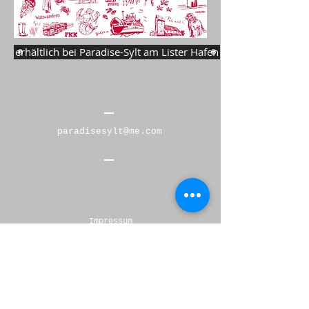
erhältlich bei Paradise-Sylt am Lister Hafen
Kim Benck erstellt 2016
paradisesylt@me.com
Impressum
Datenschutz